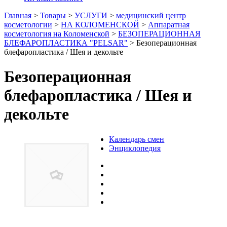
Главная
>
Товары
>
УСЛУГИ
>
медицинский центр
косметологии
>
НА КОЛОМЕНСКОЙ
>
Аппаратная
косметология на Коломенской
>
БЕЗОПЕРАЦИОННАЯ
БЛЕФАРОПЛАСТИКА "PELSAR"
>
Безоперационная
блефаропластика / Шея и декольте
Безоперационная
блефаропластика / Шея и
декольте
Календарь смен
Энциклопедия