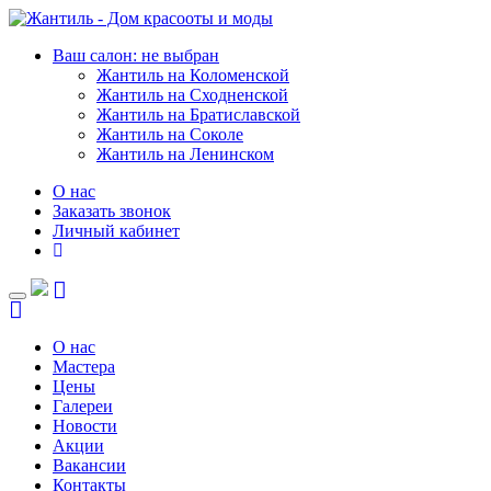
Ваш салон: не выбран
Жантиль на Коломенской
Жантиль на Сходненской
Жантиль на Братиславской
Жантиль на Соколе
Жантиль на Ленинском
О нас
Заказать звонок
Личный кабинет
Toggle
navigation
О нас
Мастера
Цены
Галереи
Новости
Акции
Вакансии
Контакты