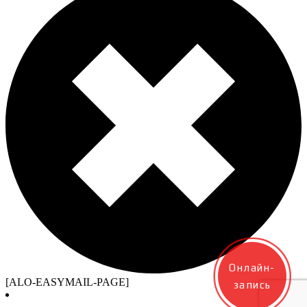
Онлайн-
[ALO-EASYMAIL-PAGE]
запись