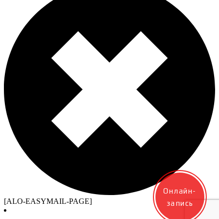
Онлайн-
[ALO-EASYMAIL-PAGE]
запись