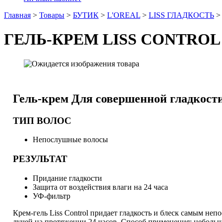
Главная
>
Товары
>
БУТИК
>
L'OREAL
>
LISS ГЛАДКОСТЬ
ГЕЛЬ-КРЕМ LISS CONTRO
Гель-крем
Для совершенной гладкост
ТИП ВОЛОС
Непослушные волосы
РЕЗУЛЬТАТ
Придание гладкости
Защита от воздействия влаги на 24 часа
УФ-фильтр
Крем-гель Liss Control придает гладкость и блеск самым н
лучей на протяжении 24 часов. Способ применения: небольш