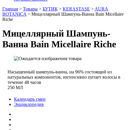
Главная
>
Товары
>
БУТИК
>
KERASTASE
>
AURA
BOTANICA
>
Мицеллярный Шампунь-Ванна Bain Micellaire
Riche
Мицеллярный Шампунь-
Ванна Bain Micellaire Riche
Насыщенный шампунь-ванна, на 96% состоящий из
натуральных компонентов, интенсивно питает волосы в
течение 48 часов
250 МЛ
Календарь смен
Энциклопедия