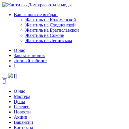
Ваш салон: не выбран
Жантиль на Коломенской
Жантиль на Сходненской
Жантиль на Братиславской
Жантиль на Соколе
Жантиль на Ленинском
О нас
Заказать звонок
Личный кабинет
Toggle
navigation
О нас
Мастера
Цены
Галереи
Новости
Акции
Вакансии
Контакты