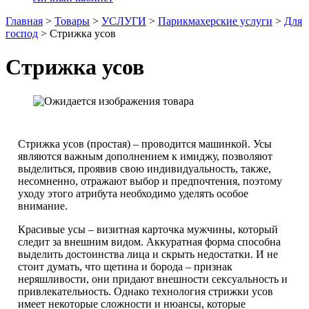
Главная
>
Товары
>
УСЛУГИ
>
Парикмахерские услуги
>
Для
господ
>
Стрижка усов
Стрижка усов
Стрижка усов (простая) – проводится машинкой. Усы
являются важным дополнением к имиджу, позволяют
выделиться, проявив свою индивидуальность, также,
несомненно, отражают выбор и предпочтения, поэтому
уходу этого атрибута необходимо уделять особое
внимание.
Красивые усы – визитная карточка мужчины, который
следит за внешним видом. Аккуратная форма способна
выделить достоинства лица и скрыть недостатки. И не
стоит думать, что щетина и борода – признак
неряшливости, они придают внешности сексуальность и
привлекательность. Однако технология стрижки усов
имеет некоторые сложности и нюансы, которые