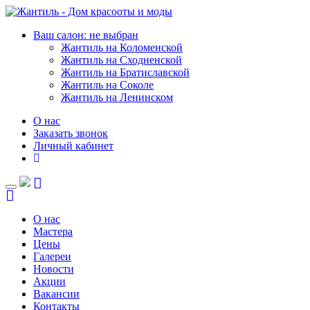
Ваш салон: не выбран
Жантиль на Коломенской
Жантиль на Сходненской
Жантиль на Братиславской
Жантиль на Соколе
Жантиль на Ленинском
О нас
Заказать звонок
Личный кабинет
Toggle
navigation
О нас
Мастера
Цены
Галереи
Новости
Акции
Вакансии
Контакты