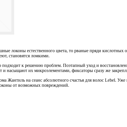
ные локоны естественного цвета, то рваные пряди кислотных о
еют, становятся ломкими.
но подходит к решению проблем. Поэтапный уход и восстановле
т и насыщают их микроэлементами, фиксаторы сразу же закрепл
ома Жантиль на сеанс абсолютного счастья для волос Lebel. Уже
локоны от возможных повреждений.