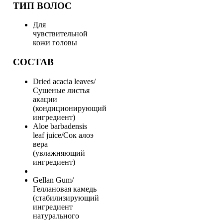
ТИП ВОЛОС
Для
чувствительной
кожи головы
СОСТАВ
Dried acacia leaves/
Сушеные листья
акации
(кондиционирующий
ингредиент)
Aloe barbadensis
leaf juice/Сок алоэ
вера
(увлажняющий
ингредиент)
Gellan Gum/
Геллановая камедь
(стабилизирующий
ингредиент
натурального