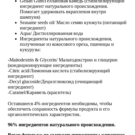
Gellan Gum/Геллановая камедь (стабилизирующий
ингредиент натурального происхождения.
Помогает удерживать вкрапления внутри
шампуня)
Seasame seeds oil/ Масло семян кунжута (питающий
ингредиент)
Aqua/ Дистиллированная вода
Ингредиенты натурального происхождения,
полученные из кокосового ореха, пшеницы и
кукурузы:
-Maitodextrin & Glycerin/ Мальтодекстрин и глицерин
(кондиционирующие ингредеинты)
-Citric acid/Лимонная кислота (стабилизирующий
ингредиент)
-Decyl glucoside/Децилглюкозид (очищающий
ингредиент)
-Caramel/Карамель (краситель)
Оставшиеся 4% ингредиентов необходимы, чтобы
обеспечить сохранность формулы продукта и его
органолептических характеристик.
96% ингредиентов натурального происхождения.
Веган формула: не содержит ингредиенты животного