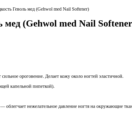
ость Геволь мед (Gehwol med Nail Softener)
мед (Gehwol med Nail Softener
т сильное ороговение. Делает кожу около ногтей эластичной.
ющей капельной пипеткой).
) — облегчает нежелательное давление ногтя на окружающие тка