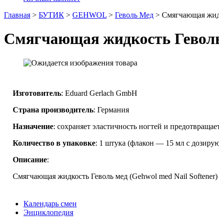
Главная
>
БУТИК
>
GEHWOL
>
Геволь Мед
>
Смягчающая жидк
Смягчающая жидкость Геволь 
Изготовитель
: Eduard Gerlach GmbH
Страна производитель
: Германия
Назначение
: сохраняет эластичность ногтей и предотвращае
Количество в упаковке
: 1 штука (флакон — 15 мл с дозиру
Описание
:
Смягчающая жидкость Геволь мед (Gehwol med Nail Softener
Календарь смен
Энциклопедия