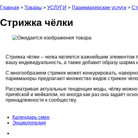
Главная
>
Товары
>
УСЛУГИ
>
Парикмахерские услуги
>
Ст
Стрижка чёлки
Стрижка чёлки – челка является важнейшим элементом п
вашу индивидуальность, а также добавит образу шарма и 
С многообразием стрижек может конкурировать, наверно,
парикмахеры предлагают множество видов стрижек чёло
Рассматривая актуальные тенденции моды, чёлку можно 
причёской и мейкапом, но иногда как раз она задаёт о
принадлежности к сообществу.
Календарь смен
Энциклопедия