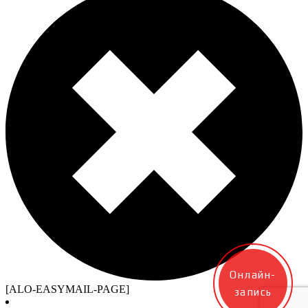
Онлайн-
[ALO-EASYMAIL-PAGE]
запись