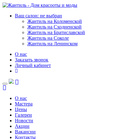
Ваш салон: не выбран
Жантиль на Коломенской
Жантиль на Сходненской
Жантиль на Братиславской
Жантиль на Соколе
Жантиль на Ленинском
О нас
Заказать звонок
Личный кабинет
Toggle
navigation
О нас
Мастера
Цены
Галереи
Новости
Акции
Вакансии
Контакты