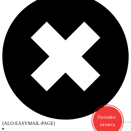
Онлайн-
[ALO-EASYMAIL-PAGE]
запись