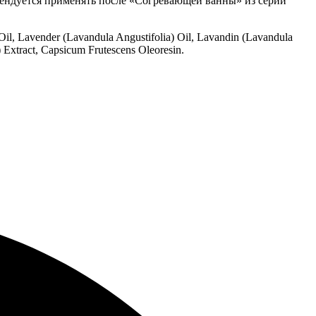
омендуется применять после «Согревающей ванны» из серии
 Oil, Lavender (Lavandula Angustifolia) Oil, Lavandin (Lavandula
) Extract, Capsicum Frutescens Oleoresin.