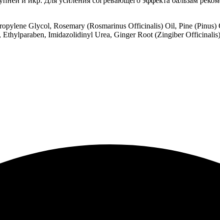
тупней и икр. Для усиления согревающего эффекта бальзам рек
Propylene Glycol, Rosemary (Rosmarinus Officinalis) Oil, Pine (Pinus)
 Ethylparaben, Imidazolidinyl Urea, Ginger Root (Zingiber Officinalis