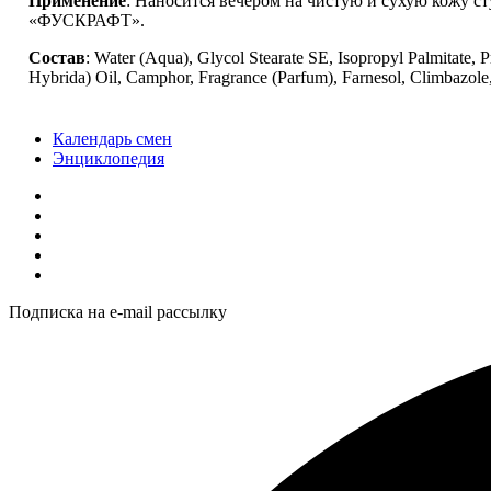
Применение
: Наносится вечером на чистую и сухую кожу с
«ФУСКРАФТ».
Состав
: Water (Aqua), Glycol Stearate SE, Isopropyl Palmitate, 
Hybrida) Oil, Camphor, Fragrance (Parfum), Farnesol, Climbazole,
Календарь смен
Энциклопедия
Подписка на e-mail рассылку