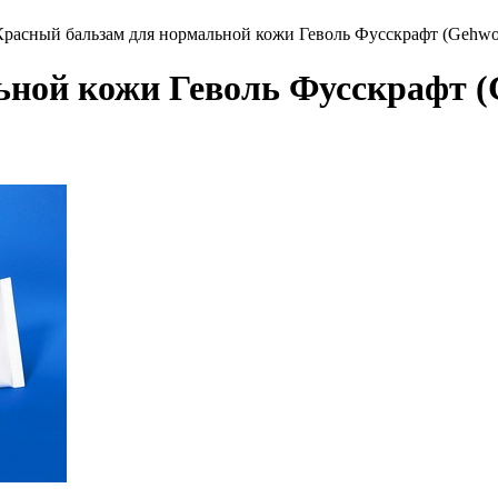
Красный бальзам для нормальной кожи Геволь Фусскрафт (Gehwol F
ной кожи Геволь Фусскрафт (G