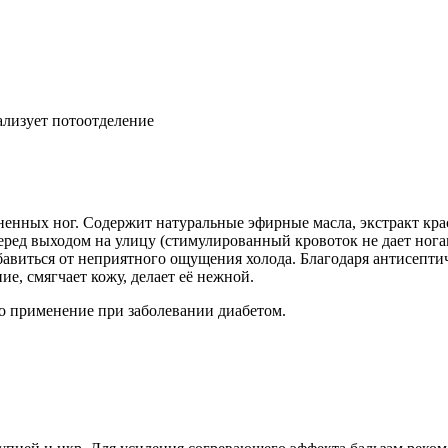
ализует потоотделение
ненных ног. Содержит натуральные эфирные масла, экстракт кр
ред выходом на улицу (стимулированный кровоток не дает ногам 
бавиться от неприятного ощущения холода. Благодаря антисепт
е, смягчает кожу, делает её нежной.
о применение при заболевании диабетом.