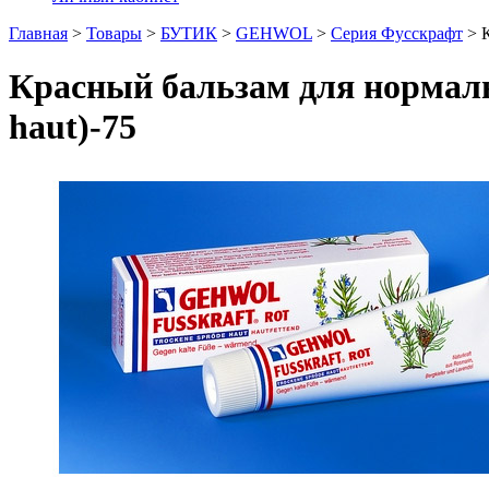
Главная
>
Товары
>
БУТИК
>
GEHWOL
>
Серия Фусскрафт
>
Красный бальзам для нормаль
haut)-75