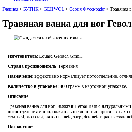
Главная
>
БУТИК
>
GEHWOL
>
Серия Фусскрафт
>
Травяная в
Травяная ванна для ног Гевол
Изготовитель
: Eduard Gerlach GmbH
Страна производитель
: Германия
Назначение
: эффективно нормализует потоотделение, отлич
Количество в упаковке
: 400 грамм в картонной упаковке.
Описание
:
Травяная ванна для ног Fusskraft Herbal Bath с натуральны
потоотделения и продолжительное действие против запаха 
ступней, мозолей, натоптышей, загрубевшей и растрескавше
Назначение
: