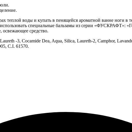
золи.
деление.
итрах теплой воды и купать в пенящейся ароматной ванне ноги в
ся использовать специальные бальзамы из серии «ФУСКРАФТ»: «
 освежающее средство.
Laureth -3, Cocamide Dea, Aqua, Silica, Laureth-2, Camphor, Lavandul
05, C.I. 61570.