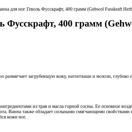
анна для ног Геволь Фусскрафт, 400 грамм (Gehwol Fusskraft Herb
ь Фусскрафт, 400 грамм (Gehwol
но размягчает загрубевшую кожу, натоптыши и мозоли, глубоко о
ми ингредиентами из трав и масла горной сосны. Ее основное во
пота. Ванна также обладает сильными смягчающими свойствами и
йся кожи ног.