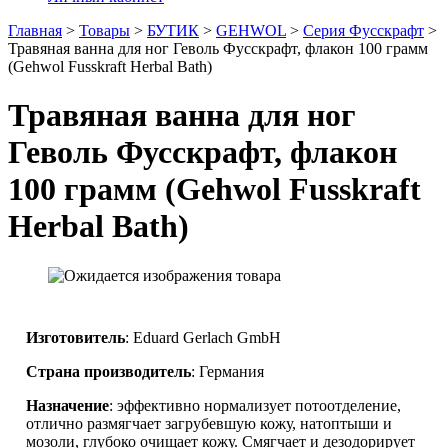
Главная
>
Товары
>
БУТИК
>
GEHWOL
>
Серия Фусскрафт
>
Травяная ванна для ног Геволь Фусскрафт, флакон 100 грамм
(Gehwol Fusskraft Herbal Bath)
Травяная ванна для ног
Геволь Фусскрафт, флакон
100 грамм (Gehwol Fusskraft
Herbal Bath)
Изготовитель
: Eduard Gerlach GmbH
Страна производитель
: Германия
Назначение
: эффективно нормализует потоотделение,
отлично размягчает загрубевшую кожу, натоптыши и
мозоли, глубоко очищает кожу. Смягчает и дезодорирует