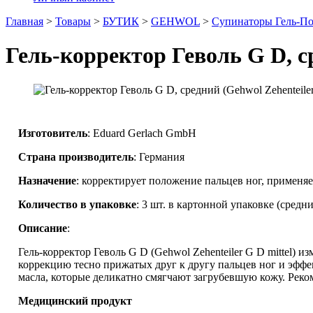
Главная
>
Товары
>
БУТИК
>
GEHWOL
>
Супинаторы Гель-П
Гель-корректор Геволь G D, ср
Изготовитель
: Eduard Gerlach GmbH
Страна производитель
: Германия
Назначение
: корректирует положение пальцев ног, примен
Количество в упаковке
: 3 шт. в картонной упаковке (средн
Описание
:
Гель-корректор Геволь G D (Gehwol Zehenteiler G D mittel)
коррекцию тесно прижатых друг к другу пальцев ног и эффе
масла, которые деликатно смягчают загрубевшую кожу. Реко
Медицинский продукт