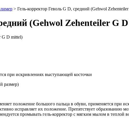
олимер
>
Гель-корректор Геволь G D, средний (Gehwol Zehenteiler 
едний (Gehwol Zehenteiler G D 
яется при искривлениях выступающей косточки
ий размер)
 изменяет положение большого пальца в обуви, применяется при 
ктивно исправляет их положение. Препятствует образованию моз
мендуется промывать гель-корректор с мягким мылом в теплой в