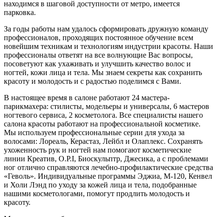
находимся в шаговой доступности от метро, имеется
парковка.
За годы работы нам удалось сформировать дружную команду
профессионалов, проходящих постоянное обучение всем
новейшим техникам и технологиям индустрии красоты. Наши
профессионалы ответят на все волнующие Вас вопросы,
посоветуют как ухаживать и улучшить качество волос и
ногтей, кожи лица и тела. Мы знаем секреты как сохранить
красоту и молодость и с радостью поделимся с Вами.
В настоящее время в салоне работают 24 мастера-
парикмахера: стилисты, модельеры и универсалы, 6 мастеров
ногтевого сервиса, 2 косметолога. Все специалисты нашего
салона красоты работают на профессиональной косметике.
Мы используем профессиональные серии для ухода за
волосами: Лореаль, Керастаз, Лейбл и Олаплекс. Сохранять
ухоженность рук и ногтей нам помогают косметические
линии Креатив, O.P.I, Биоскульптр, Джесика, а с проблемами
ног отлично справляются лечебно-профилактические средства
«Геволь». Индивидуальные программы Эджиа, М-120, Кенвел
и Холи Лэнд по уходу за кожей лица и тела, подобранные
нашими косметологами, помогут продлить молодость и
красоту.