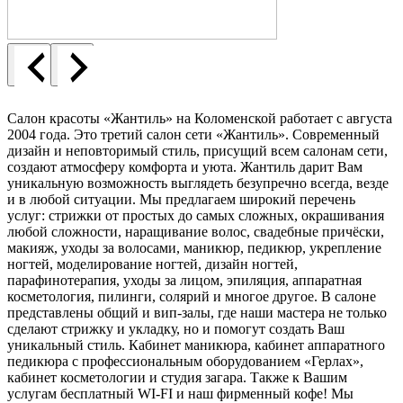
Салон красоты «Жантиль» на Коломенской работает с августа
2004 года. Это третий салон сети «Жантиль». Современный
дизайн и неповторимый стиль, присущий всем салонам сети,
создают атмосферу комфорта и уюта. Жантиль дарит Вам
уникальную возможность выглядеть безупречно всегда, везде
и в любой ситуации. Мы предлагаем широкий перечень
услуг: стрижки от простых до самых сложных, окрашивания
любой сложности, наращивание волос, свадебные причёски,
макияж, уходы за волосами, маникюр, педикюр, укрепление
ногтей, моделирование ногтей, дизайн ногтей,
парафинотерапия, уходы за лицом, эпиляция, аппаратная
косметология, пилинги, солярий и многое другое. В салоне
представлены общий и вип-залы, где наши мастера не только
сделают стрижку и укладку, но и помогут создать Ваш
уникальный стиль. Кабинет маникюра, кабинет аппаратного
педикюра с профессиональным оборудованием «Герлах»,
кабинет косметологии и студия загара. Также к Вашим
услугам бесплатный WI-FI и наш фирменный кофе! Мы