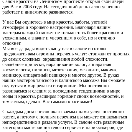
Салон красоты на Ленинском проспекте открыл свои двери
для Вас в 2008 году. На сегодняшний день салон успешно
работает и динамично развивается.
У нас Вы окунетесь в мир красоты, заботы, уютной
атмосферы и хорошего настроения. Благодаря нашим
мастерам каждый сможет не только стать более красивым и
ухоженным, а значит и уверенным в себе, но и отлично
отдохнет.
Мы всегда рады видеть вас у нас в салоне и готовы
предложить вам огромны перечень услуг: стрижки от простых
до самых сложных, окрашивания любой сложности,
свадебные прически, наращивание волос, аппаратная
косметология, пилинги, мезотерапия, мезонити, макияж,
маникюр, аппаратный педикюр и многое другое. В руках
наших мастеров тайского и балийского массажа Вы сможете
окунуться в мир релакса и гармонии. Мы постоянно
развиваемся и следим за последними тенденциями в мире
моды и красоты, расширяя горизонт своих возможностей, и
тем самым, сделать Вас самыми красивыми!
С каждым днем список оказываемых нами услуг постоянно
растет, а потому с полным перечнем вы можете ознакомиться
непосредственно в разделе услуги. В салоне есть различные
категории мастеров ногтевого сервиса и парикмахеров, где