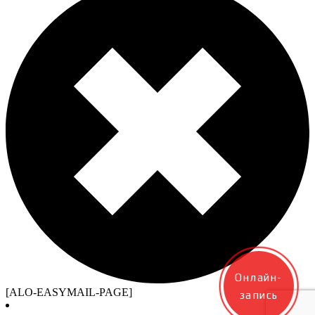
Онлайн-
[ALO-EASYMAIL-PAGE]
запись