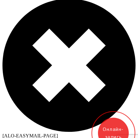
Онлайн-
[ALO-EASYMAIL-PAGE]
запись