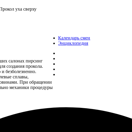
Прокол уха сверху
Календарь смен
Энциклопедия
аших салонах пирсинг
ля создания прокола.
 и безболезненно.
левые сплавы,
ковинами. При обращении
ельно механики процедуры