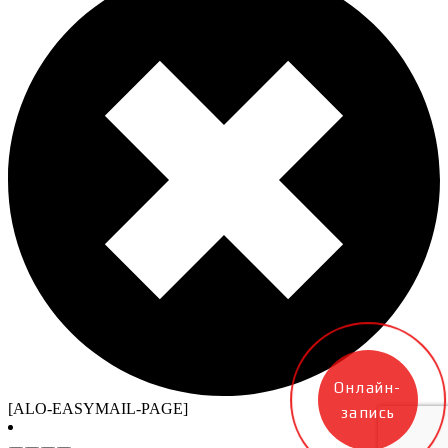
Онлайн-
[ALO-EASYMAIL-PAGE]
запись