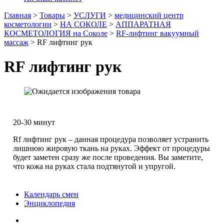
Главная
>
Товары
>
УСЛУГИ
>
медицинский центр
косметологии
>
НА СОКОЛЕ
>
АППАРАТНАЯ
КОСМЕТОЛОГИЯ на Соколе
>
RF-лифтинг вакуумный
массаж
>
RF лифтинг рук
RF лифтинг рук
20-30 минут
Rf лифтинг рук – данная процедура позволяет устранить
лишнюю жировую ткань на руках. Эффект от процедуры
будет заметен сразу же после проведения. Вы заметите,
что кожа на руках стала подтянутой и упругой.
Календарь смен
Энциклопедия